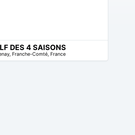
LF DES 4 SAISONS
omos disponibles
enay
,
Franche-Comté
,
France