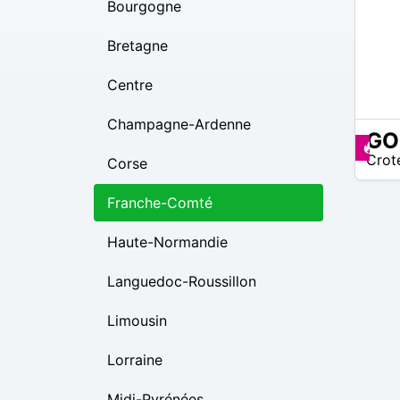
Bourgogne
Bretagne
Centre
Champagne-Ardenne
GO
17
Pr
Crot
Corse
€ –
32
€
Franche-Comté
Haute-Normandie
Languedoc-Roussillon
Limousin
Lorraine
Midi-Pyrénées