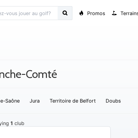
Promos
Terrain
anche-Comté
te-Saône
Jura
Territoire de Belfort
Doubs
ying
1
club