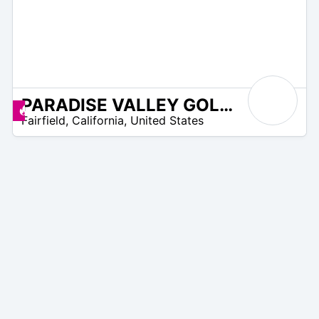
PARADISE VALLEY GOLF COURSE
 –
Promos disponibles
Fairfield
,
California
,
United States
0