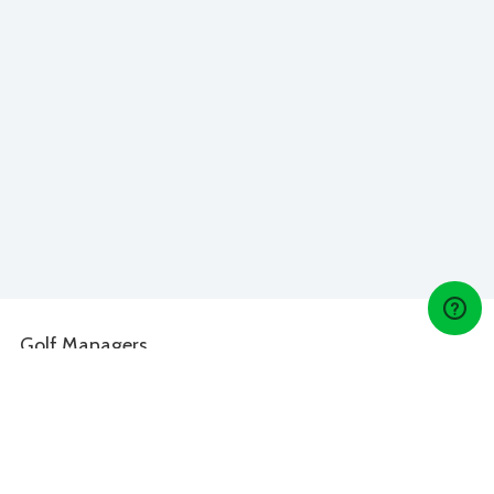
Golf Managers
Gérez-vous un club de golf? Découvrez Lightspeed Golf,
notre logiciel de gestion golfique: