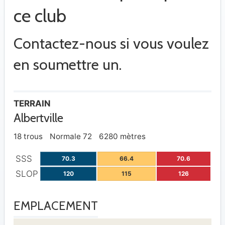
ce club
Contactez-nous si vous voulez
en soumettre un.
TERRAIN
Albertville
18 trous
Normale 72
6280 mètres
SSS
70.3
66.4
70.6
SLOP
120
115
126
EMPLACEMENT