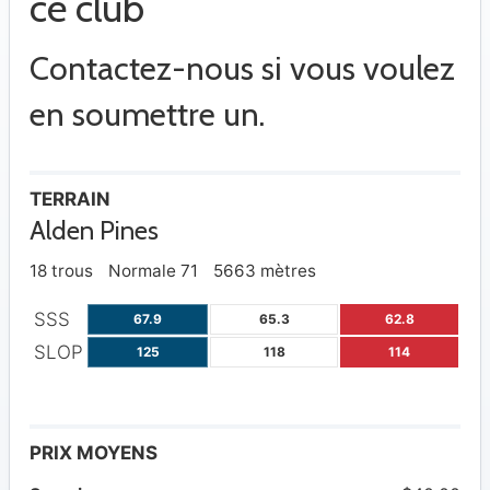
ce club
Contactez-nous si vous voulez
en soumettre un.
TERRAIN
Alden Pines
18 trous
Normale 71
5663 mètres
SSS
67.9
65.3
62.8
SLOP
125
118
114
PRIX MOYENS