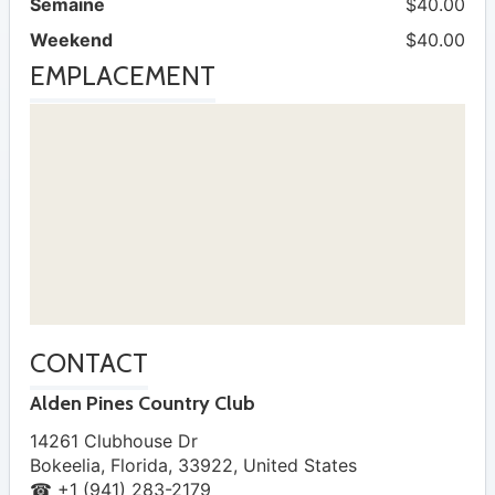
Semaine
$40.00
Weekend
$40.00
EMPLACEMENT
CONTACT
Alden Pines Country Club
14261 Clubhouse Dr
Bokeelia
,
Florida
,
33922
,
United States
☎ +1 (941) 283-2179