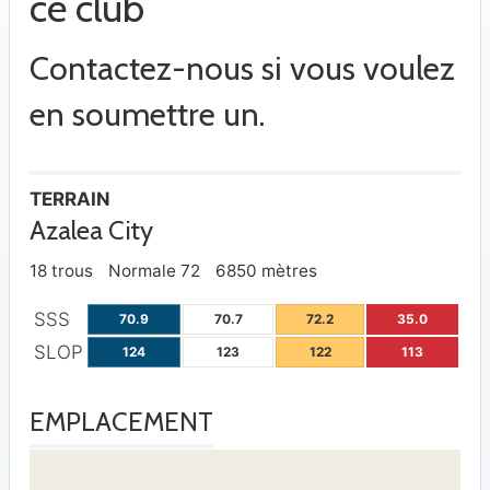
ce club
Contactez-nous si vous voulez
en soumettre un.
TERRAIN
Azalea City
18 trous
Normale 72
6850 mètres
SSS
70.9
70.7
72.2
35.0
SLOP
124
123
122
113
EMPLACEMENT