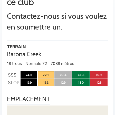
ce club
Contactez-nous si vous voulez
en soumettre un.
TERRAIN
Barona Creek
18 trous
Normale 72
7088 mètres
SSS
74.5
72.1
70.4
73.8
70.6
SLOP
139
133
129
130
126
EMPLACEMENT