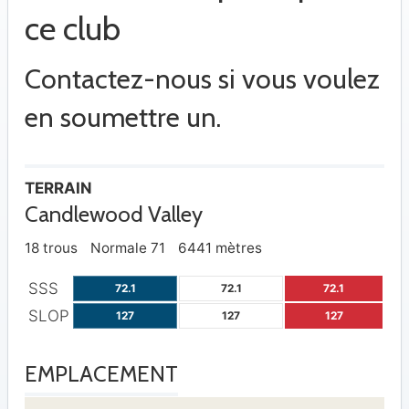
ce club
Contactez-nous si vous voulez
en soumettre un.
TERRAIN
Candlewood Valley
18 trous
Normale 71
6441 mètres
SSS
72.1
72.1
72.1
SLOP
127
127
127
EMPLACEMENT