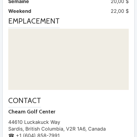
Semaine
20,00 $
Weekend
22,00 $
EMPLACEMENT
CONTACT
Cheam Golf Center
44610 Luckakuck Way
Sardis
,
British Columbia
,
V2R 1A6
,
Canada
☎ +1 (604) 858-7991