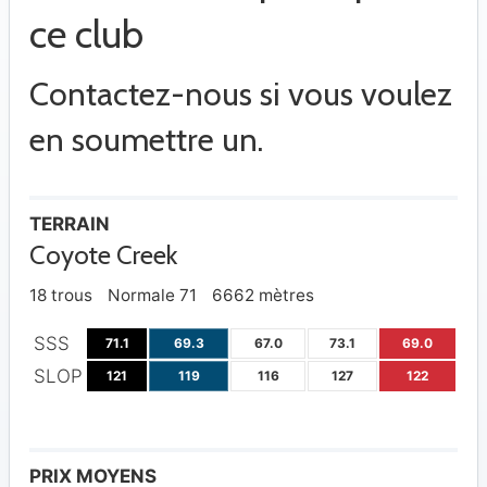
ce club
Contactez-nous si vous voulez
en soumettre un.
TERRAIN
Coyote Creek
18 trous
Normale 71
6662 mètres
SSS
71.1
69.3
67.0
73.1
69.0
SLOP
121
119
116
127
122
PRIX MOYENS