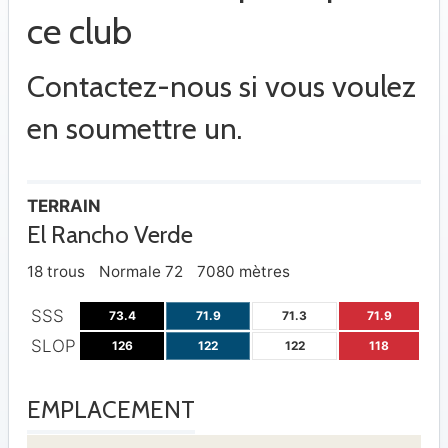
ce club
Contactez-nous si vous voulez
en soumettre un.
TERRAIN
El Rancho Verde
18 trous
Normale 72
7080 mètres
SSS
73.4
71.9
71.3
71.9
SLOP
126
122
122
118
EMPLACEMENT