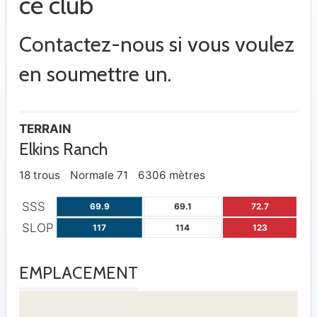
ce club
Contactez-nous si vous voulez
en soumettre un.
TERRAIN
Elkins Ranch
18 trous
Normale 71
6306 mètres
SSS
69.9
69.1
72.7
SLOP
117
114
123
EMPLACEMENT