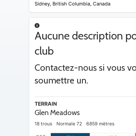
$ –
Sidney
,
British Columbia
,
Canada
58
$
Aucune description po
club
Contactez-nous si vous v
soumettre un.
TERRAIN
Glen Meadows
18 trous
Normale 72
6859 mètres