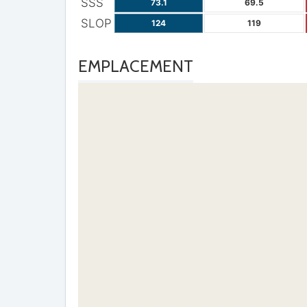
SSS
73.1
69.5
SLOP
124
119
EMPLACEMENT