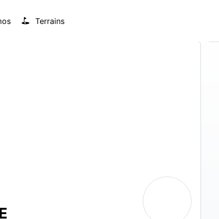
mos
Terrains
E