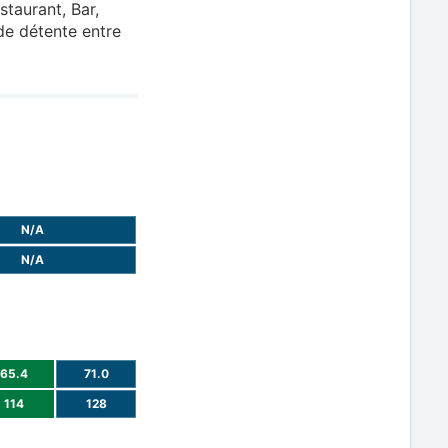
staurant, Bar,
e détente entre
N/A
N/A
65.4
71.0
114
128