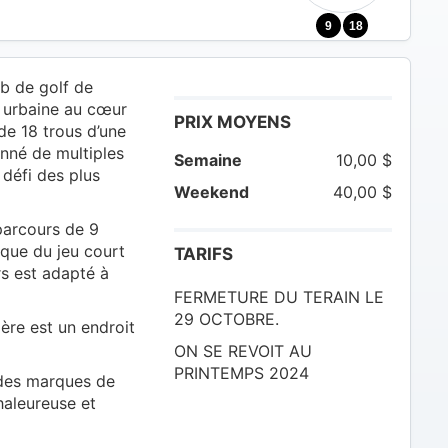
9
18
b de golf de
 urbaine au cœur
PRIX MOYENS
de 18 trous d’une
nné de multiples
Semaine
10,00 $
n défi des plus
Weekend
40,00 $
 parcours de 9
ique du jeu court
TARIFS
rs est adapté à
FERMETURE DU TERAIN LE
29 OCTOBRE.
ière est un endroit
ON SE REVOIT AU
PRINTEMPS 2024
andes marques de
chaleureuse et