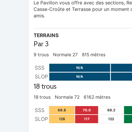
Le Pavillon vous offre avec des sections, Re
Casse-Croûte et Terrasse pour un moment d
amis.
TERRAINS
Par 3
9 trous
Normale 27
815 mètres
SSS
N/A
SLOP
N/A
18 trous
18 trous
Normale 72
6162 mètres
SSS
69.8
70.0
68.2
SLOP
126
117
122