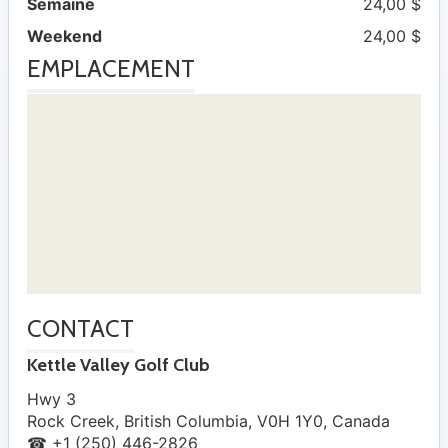
Semaine
24,00 $
Weekend
24,00 $
EMPLACEMENT
CONTACT
Kettle Valley Golf Club
Hwy 3
Rock Creek
,
British Columbia
,
V0H 1Y0
,
Canada
☎ +1 (250) 446-2826