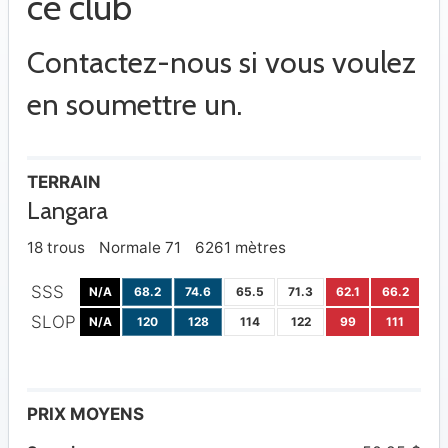
ce club
Contactez-nous si vous voulez
en soumettre un.
TERRAIN
Langara
18 trous
Normale 71
6261 mètres
SSS
N/A
68.2
74.6
65.5
71.3
62.1
66.2
SLOP
N/A
120
128
114
122
99
111
PRIX MOYENS