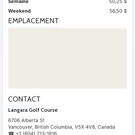
Semaine
50,25 $
Weekend
56,50 $
EMPLACEMENT
CONTACT
Langara Golf Course
6706 Alberta St
Vancouver
,
British Columbia
,
V5X 4V8
,
Canada
☎ +1 (604) 713-1816