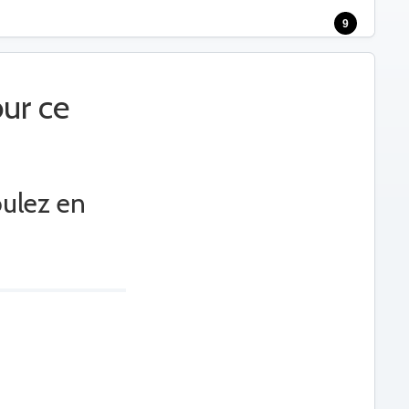
9
ur ce
oulez en