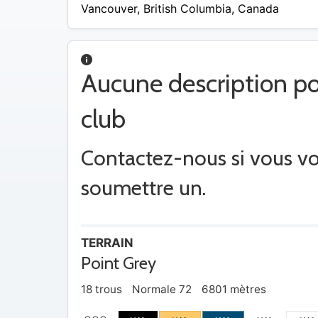
$ –
Vancouver
,
British Columbia
,
Canada
150
$
Aucune description po
club
Contactez-nous si vous v
soumettre un.
TERRAIN
Point Grey
18 trous
Normale 72
6801 mètres