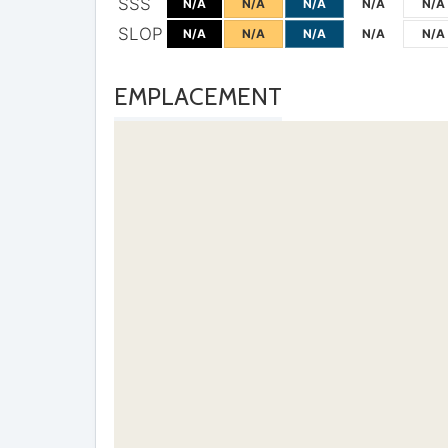
SSS
N/A
N/A
N/A
N/A
N/A
SLOP
N/A
N/A
N/A
N/A
N/A
EMPLACEMENT