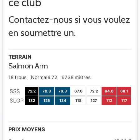
ce club
Contactez-nous si vous voulez
en soumettre un.
TERRAIN
Salmon Arm
18 trous
Normale 72
6738 mètres
SSS
72.2
70.3
76.3
67.0
72.2
64.0
68.1
SLOP
132
125
134
118
127
112
117
PRIX MOYENS