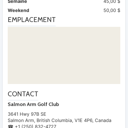
Semaine
45,00 $
Weekend
50,00 $
EMPLACEMENT
CONTACT
Salmon Arm Golf Club
3641 Hwy 97B SE
Salmon Arm
,
British Columbia
,
V1E 4P6
,
Canada
☎ +1 (250) 832-4727