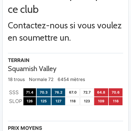
ce club
Contactez-nous si vous voulez
en soumettre un.
TERRAIN
Squamish Valley
18 trous
Normale 72
6454 mètres
SSS
71.4
70.3
76.2
67.0
72.7
64.8
70.6
SLOP
126
125
127
118
123
109
116
PRIX MOYENS