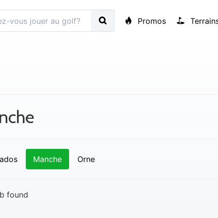
Promos
Terrain
nche
ados
Manche
Orne
b found