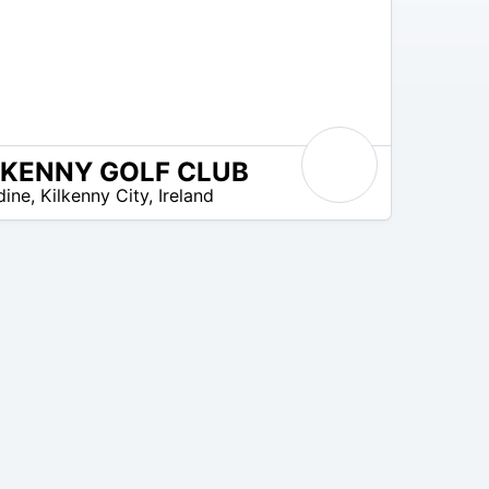
LKENNY GOLF CLUB
dine
,
Kilkenny City
,
Ireland