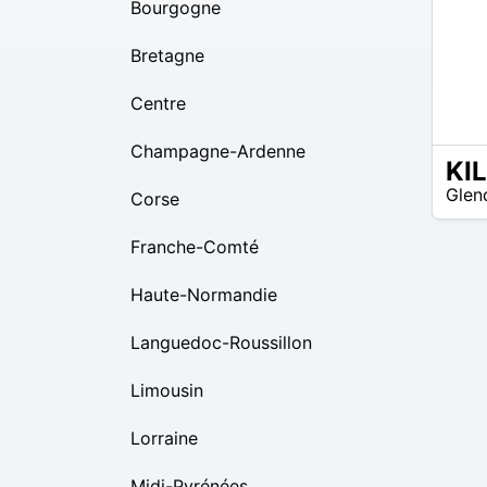
Bourgogne
Bretagne
Centre
Champagne-Ardenne
KI
EUR
Glen
Corse
35 –
EUR
45
Franche-Comté
Haute-Normandie
Languedoc-Roussillon
Limousin
Lorraine
Midi-Pyrénées