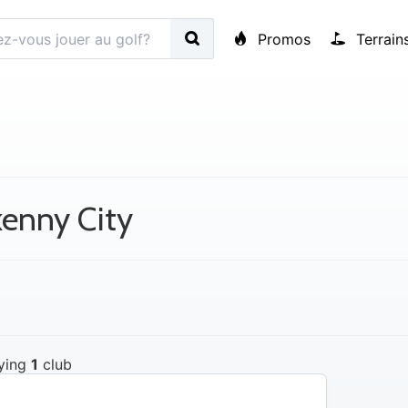
Promos
Terrain
kenny City
ying
1
club