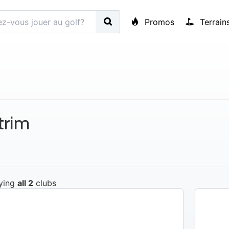
Promos
Terrain
trim
ying
all 2
clubs