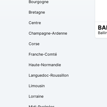
Bourgogne
Bretagne
Centre
BA
N/A
Ball
Champagne-Ardenne
Corse
Franche-Comté
Haute-Normandie
Languedoc-Roussillon
Limousin
Lorraine
Midi-Pyrénées