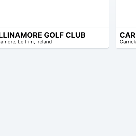
LLINAMORE GOLF CLUB
EUR
inamore
,
Leitrim
,
Ireland
Carric
35 –
EUR
40