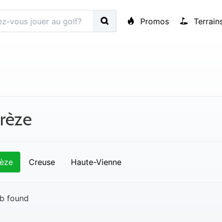
Promos
Terrain
rèze
èze
Creuse
Haute-Vienne
b found