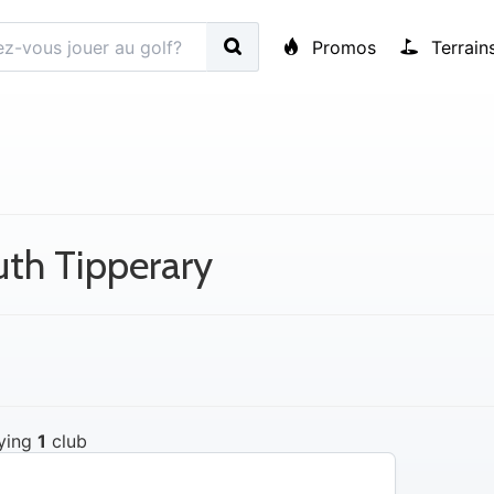
Promos
Terrain
th Tipperary
ying
1
club