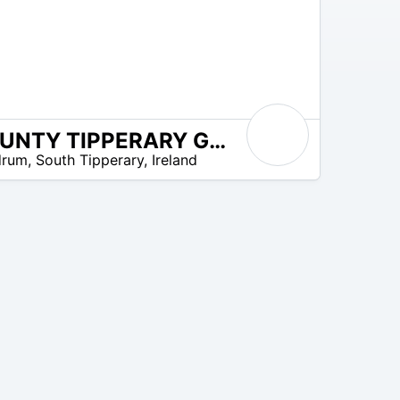
COUNTY TIPPERARY GOLF AND COUNTRY CLUB
drum
,
South Tipperary
,
Ireland