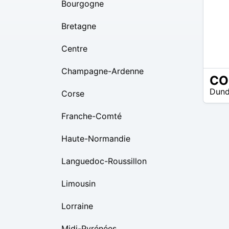
Bourgogne
Bretagne
Centre
Champagne-Ardenne
EUR
Dun
Corse
60 –
EUR
70
Franche-Comté
Haute-Normandie
Languedoc-Roussillon
Limousin
Lorraine
Midi-Pyrénées