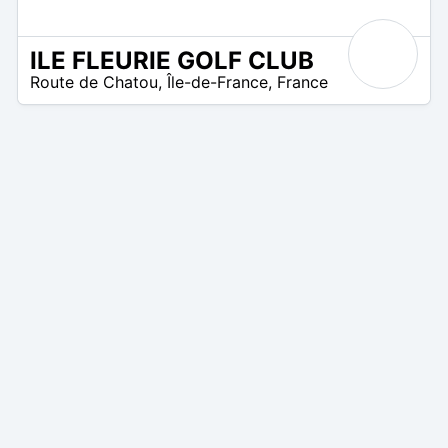
ILE FLEURIE GOLF CLUB
8
Route de Chatou
,
Île-de-France
,
France
 –
40