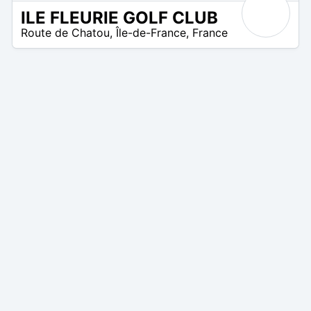
ILE FLEURIE GOLF CLUB
8
Route de Chatou
,
Île-de-France
,
France
 –
40