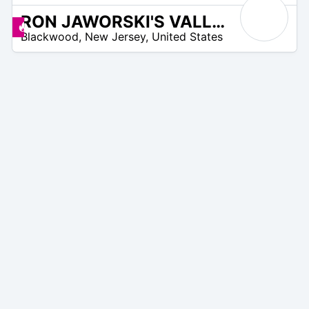
RON JAWORSKI'S VALLEYBROOK COUNTRY CLUB
/A
Promos disponibles
Blackwood
,
New Jersey
,
United States