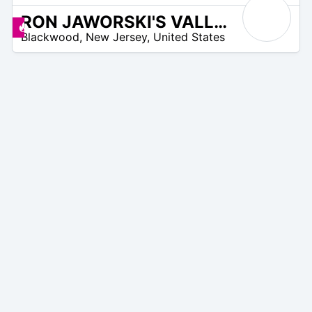
RON JAWORSKI'S VALLEYBROOK COUNTRY CLUB
/A
Promos disponibles
Blackwood
,
New Jersey
,
United States