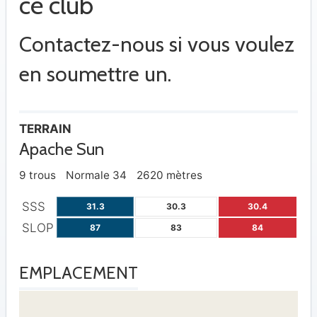
ce club
Contactez-nous si vous voulez
en soumettre un.
TERRAIN
Apache Sun
9 trous
Normale 34
2620 mètres
SSS
31.3
30.3
30.4
SLOP
87
83
84
EMPLACEMENT