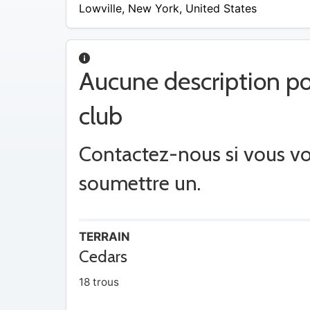
Lowville
,
New York
,
United States
Aucune description po
club
Contactez-nous si vous v
soumettre un.
TERRAIN
Cedars
18 trous