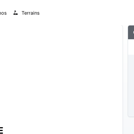
mos
Terrains
E