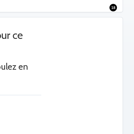
18
ur ce
oulez en