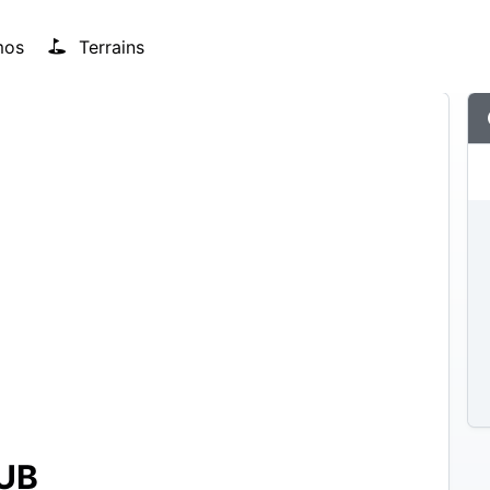
mos
Terrains
UB