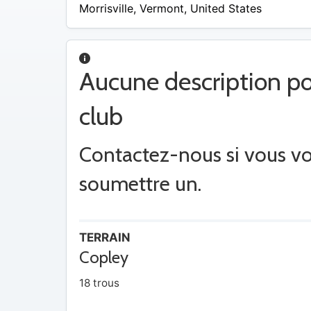
$29
Morrisville
,
Vermont
,
United States
Aucune description po
club
Contactez-nous si vous v
soumettre un.
TERRAIN
Copley
18 trous