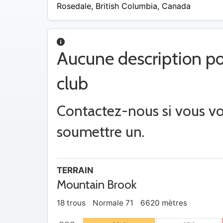
$ –
Rosedale
,
British Columbia
,
Canada
24
$
Aucune description po
club
Contactez-nous si vous v
soumettre un.
TERRAIN
Mountain Brook
18 trous
Normale 71
6620 mètres