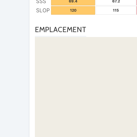
SSS
69.4
67.2
SLOP
120
115
EMPLACEMENT