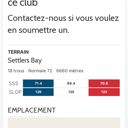
ce club
Contactez-nous si vous voulez
en soumettre un.
TERRAIN
Settlers Bay
18 trous
Normale 72
6660 mètres
SSS
71.4
69.4
70.8
SLOP
129
125
123
EMPLACEMENT