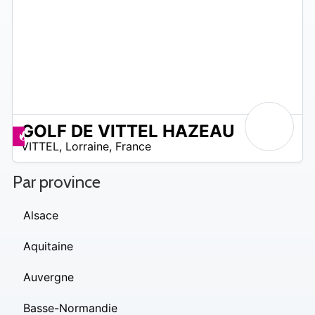
GOLF DE VITTEL HAZEAU
5
Promos disponibles
VITTEL
,
Lorraine
,
France
 –
35
€
Par province
Alsace
Aquitaine
Auvergne
Basse-Normandie