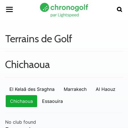
Terrains de Golf
Chichaoua
El Kelaâ des Sraghna
Marrakech
Al Haouz
Chichaoua
Essaouira
No club found