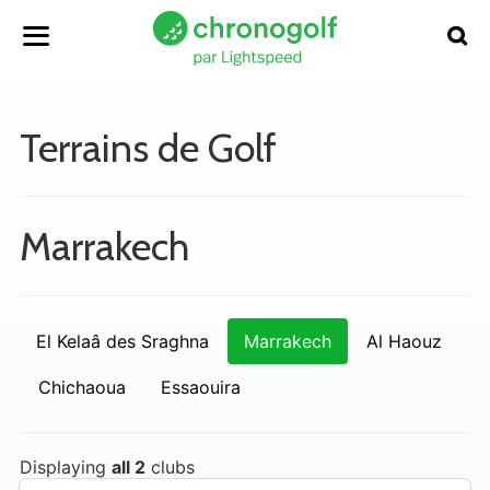
Terrains de Golf
Marrakech
El Kelaâ des Sraghna
Marrakech
Al Haouz
Chichaoua
Essaouira
Displaying
all 2
clubs