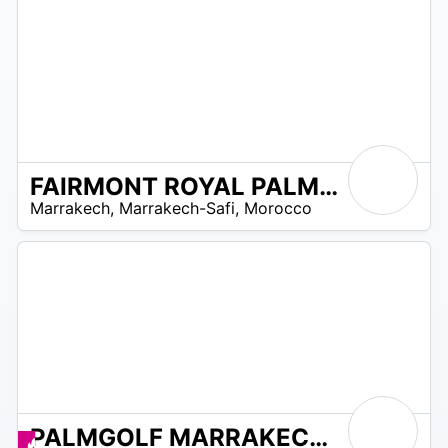
FAIRMONT ROYAL PALM GOLF MARRAKECH
Marrakech
,
Marrakech-Safi
,
Morocco
 –
0
D
PALMGOLF MARRAKECH PALMERAIE
Promos disponibles