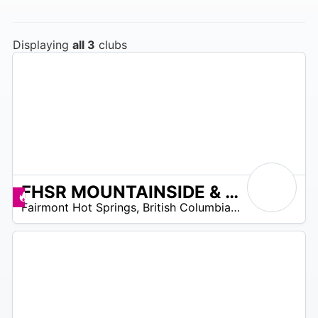
Displaying
all 3
clubs
FHSR MOUNTAINSIDE & CREEKSIDE GOLF COURSES
/A
Promos disponibles
Fairmont Hot Springs
,
British Columbia
,
Canada