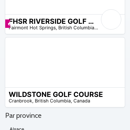
FHSR RIVERSIDE GOLF COURSE
/A
Promos disponibles
Fairmont Hot Springs
,
British Columbia
,
Canada
WILDSTONE GOLF COURSE
/A
Cranbrook
,
British Columbia
,
Canada
Par province
Alsace